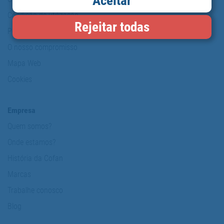
Aceitar
Condição de utilização
Rejeitar todas
Política de protecção de dados pessoais
O nosso compromisso
Mapa Web
Cookies
Empresa
Quem somos?
Onde estamos?
História da Cofan
Marcas
Trabalhe conosco
Blog