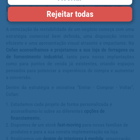
Um projeto á sua medida.
ENTRAT -
Rejeitar todas
COMPRAR - VOLTAR
A otimização da rentabilidade de um negócio começa com uma
estratégia comercial bem definida, uma disposição interior
eficiente e uma apresentação visual atraente e impactante. Na
Cofan aconselhamos e projetamos a sua loja de ferragens ou
de fornecimento industrial
, tanto para novas implantações
como para pontos de venda já existentes, criando espaços
pensados para potenciar a experiência de compra e aumentar
a conversão.
Dentro da estratégia e iniciativa "Entrar - Comprar - Voltar",
Cofan:
Estudamos cada projeto de forma personalizada e
aconselhamo-lo sobre as diferentes
opções de
financiamento.
Dispomos de um stock
fast-moving
para novas famílias de
produtos e para a sua correta implementação na loja.
Realizamos um
design de interiores à medida
: organização