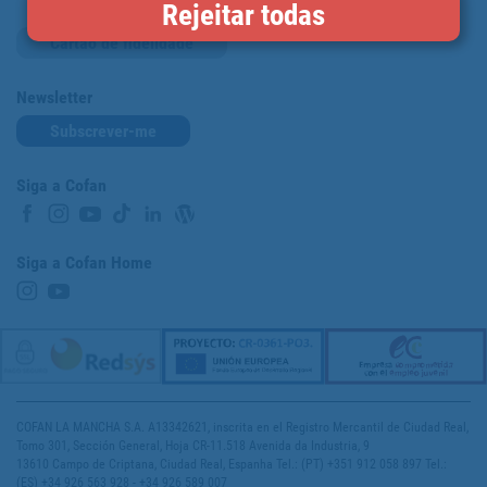
Rejeitar todas
Cartão de fidelidade
Newsletter
Subscrever-me
Siga a Cofan
Siga a Cofan Home
COFAN LA MANCHA S.A. A13342621, inscrita en el Registro Mercantil de Ciudad Real,
Tomo 301, Sección General, Hoja CR-11.518 Avenida da Industria, 9
13610 Campo de Criptana, Ciudad Real, Espanha Tel.: (PT) +351 912 058 897 Tel.:
(ES) +34 926 563 928 - +34 926 589 007