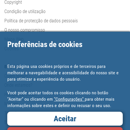
Copyright
Condição de utilização
Política de protecção de dados pessoais
O nosso compromisso
Mapa Web
Preferências de cookies
Cookies
Esta página usa cookies próprios e de terceiros para
Empresa
melhorar a navegabilidade e acessibilidade do nosso site e
Quem somos?
para otimizar a experiência do usuário.
Onde estamos?
Você pode aceitar todos os cookies clicando no botão
História da Cofan
"Aceitar" ou clicando em
"Configurações"
para obter mais
Marcas
informações sobre estes e definir ou recusar o seu uso.
Trabalhe conosco
Aceitar
Blog