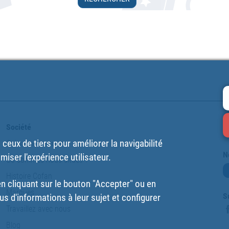
Société
ceux de tiers pour améliorer la navigabilité
Qui sommes-nous
N
imiser l'expérience utilisateur.
Où sommes-nous situés ?
Histoire Cofan
 cliquant sur le bouton "Accepter" ou en
Marques
S
us d'informations à leur sujet et configurer
Travaillez avec nous
Blog