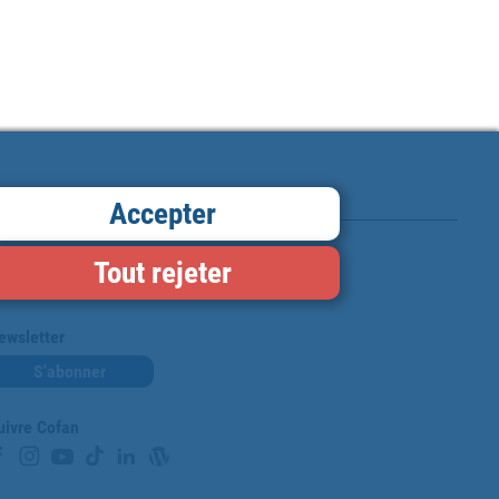
Accepter
Tout rejeter
Carte de fidélité
ewsletter
S'abonner
uivre Cofan