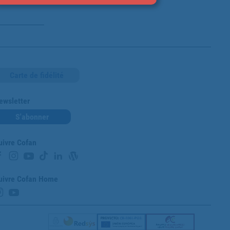
ère
Carte de fidélité
ewsletter
S'abonner
uivre Cofan
uivre Cofan Home