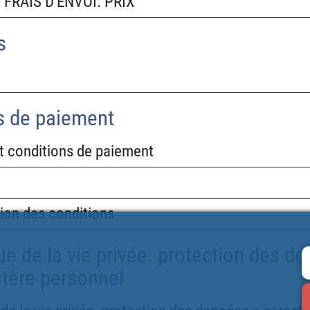
FRAIS D'ENVOI. PRIX
s
 de paiement
t conditions de paiement
ion des conditions
ue de la vie privée. protection des d
ctère personnel