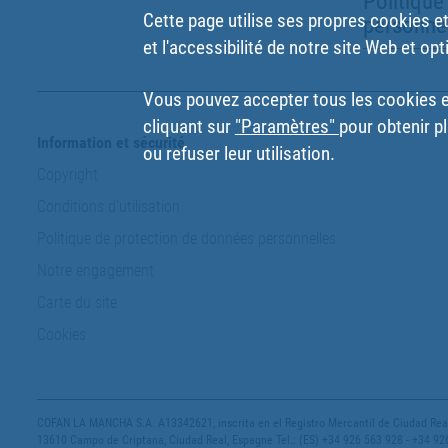
Politique
Cette page utilise ses propres cookies et 
personne
et l'accessibilité de notre site Web et opt
Vous pouvez accepter tous les cookies en
cliquant sur
"Paramètres"
pour obtenir pl
Information et sécurité
ou refuser leur utilisation.
Copyright
Conditions d'utilisation
Politique de protection de données personnelles
Notre engagement
Carte du site
Cookies
COFAN LA MANCHA S.A. A13342621, inscrita en el Registro Mercantil de Ciudad Real,
13610 Campo de Criptana, Ciudad Real, Espagne Tel.: (ES) +34 926 563 928 - +34 92