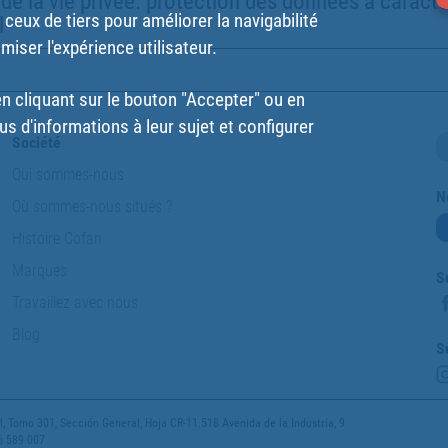
 de la vie privée. protection des données a caract
ceux de tiers pour améliorer la navigabilité
l
imiser l'expérience utilisateur.
 cliquant sur le bouton "Accepter" ou en
us d'informations à leur sujet et configurer
Société
Qui sommes-nous
N
Où sommes-nous situés ?
Histoire Cofan
Marques
S
Travaillez avec nous
Blog
S
 Tomo 301, Sección General, Hoja CR-11.518 Avenida de la Industria, 9
6 589 007