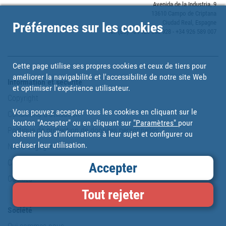
Avenida de la Industria, 9
13610 Campo de Criptana
Ciudad Real, Espagne
Préférences sur les cookies
Tel: (ES) +34 926 563 928 - +34 926 589 007
Cette page utilise ses propres cookies et ceux de tiers pour
améliorer la navigabilité et l'accessibilité de notre site Web
Information et sécurité
et optimiser l'expérience utilisateur.
Copyright
Vous pouvez accepter tous les cookies en cliquant sur le
Conditions d'utilisation
bouton "Accepter" ou en cliquant sur
"Paramètres"
pour
Politique de protection de données personnelles
obtenir plus d'informations à leur sujet et configurer ou
refuser leur utilisation.
Notre engagement
Carte du site
Accepter
Cookies
Tout rejeter
Société