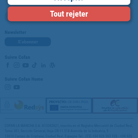
Tout rejeter
Carte de fidélité
Newsletter
S'abonner
Suivre Cofan
Suivre Cofan Home
COFAN LA MANCHA S.A. A13342621, inscrita en el Registro Mercantil de Ciudad Real,
Tomo 301, Sección General, Hoja CR-11.518 Avenida de la Industria, 9
13610 Campo de Criptana, Ciudad Real, Espagne Tel.: (ES) +34 926 563 928 - +34 926