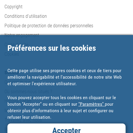
Copyright
Conditions d'utilisation
Politique de protection de données personnelles
Notre engagement
Carte du site
Préférences sur les cookies
Cookies
Cette page utilise ses propres cookies et ceux de tiers pour
Société
améliorer la navigabilité et l'accessibilité de notre site Web
Qui sommes-nous
et optimiser l'expérience utilisateur.
Où sommes-nous situés ?
Vous pouvez accepter tous les cookies en cliquant sur le
Histoire Cofan
bouton "Accepter" ou en cliquant sur
"Paramètres"
pour
obtenir plus d'informations à leur sujet et configurer ou
Marques
refuser leur utilisation.
Travaillez avec nous
Accepter
Blog