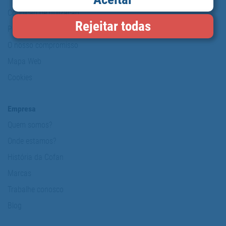
Condição de utilização
Rejeitar todas
Política de protecção de dados pessoais
O nosso compromisso
Mapa Web
Cookies
Empresa
Quem somos?
Onde estamos?
História da Cofan
Marcas
Trabalhe conosco
Blog