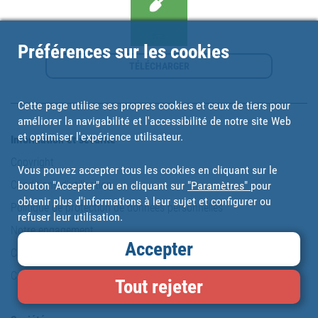
Préférences sur les cookies
TÉLÉCHARGER
Cette page utilise ses propres cookies et ceux de tiers pour
améliorer la navigabilité et l'accessibilité de notre site Web
et optimiser l'expérience utilisateur.
Information et sécurité
Copyright
Vous pouvez accepter tous les cookies en cliquant sur le
Conditions d'utilisation
bouton "Accepter" ou en cliquant sur
"Paramètres"
pour
obtenir plus d'informations à leur sujet et configurer ou
Politique de protection de données personnelles
refuser leur utilisation.
Notre engagement
Accepter
Carte du site
Cookies
Tout rejeter