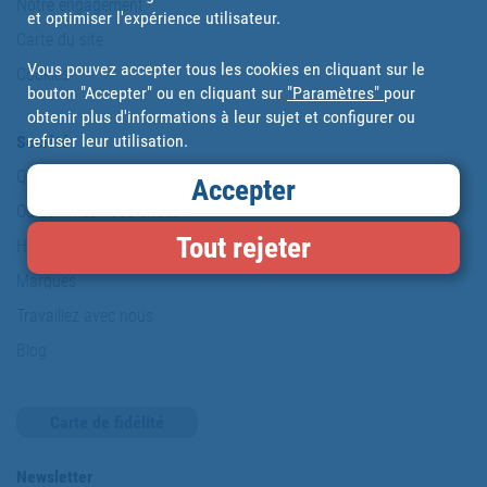
Notre engagement
et optimiser l'expérience utilisateur.
Carte du site
Vous pouvez accepter tous les cookies en cliquant sur le
Cookies
bouton "Accepter" ou en cliquant sur
"Paramètres"
pour
obtenir plus d'informations à leur sujet et configurer ou
refuser leur utilisation.
Société
Qui sommes-nous
Accepter
Où sommes-nous situés ?
Tout rejeter
Histoire Cofan
Marques
Travaillez avec nous
Blog
Carte de fidélité
Newsletter