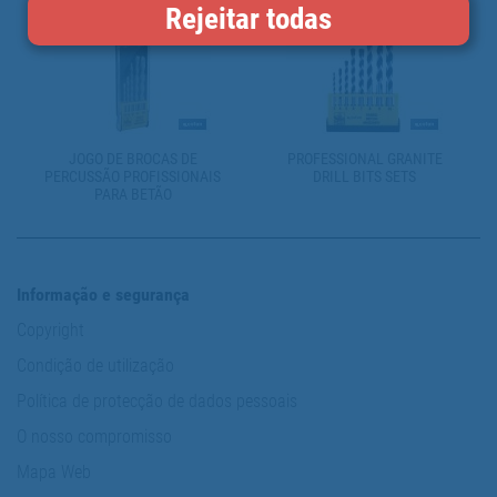
Rejeitar todas
JOGO DE BROCAS DE
PROFESSIONAL GRANITE
PERCUSSÃO PROFISSIONAIS
DRILL BITS SETS
PARA BETÃO
Informação e segurança
Copyright
Condição de utilização
Política de protecção de dados pessoais
O nosso compromisso
Mapa Web