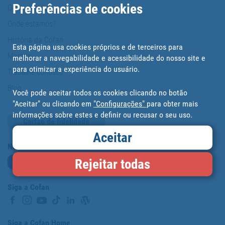
Preferências de cookies
Quem somos?
Onde estamos?
História da Cofan
Esta página usa cookies próprios e de terceiros para
Marcas
melhorar a navegabilidade e acessibilidade do nosso site e
para otimizar a experiência do usuário.
Trabalhe conosco
Blog
Você pode aceitar todos os cookies clicando no botão
"Aceitar" ou clicando em
"Configurações"
para obter mais
informações sobre estes e definir ou recusar o seu uso.
Cartão de fidelidade
Aceitar
Newsletter
Rejeitar todas
Subscrever-me
Siga a Cofan
Siga a Cofan Home