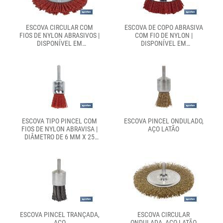
ESCOVA CIRCULAR COM
ESCOVA DE COPO ABRASIVA
FIOS DE NYLON ABRASIVOS |
COM FIO DE NYLON |
DISPONÍVEL EM
DISPONÍVEL EM
DIFERENTES TAMANHOS |
DIFERENTES TAMANHOS |
ADEQUADA PARA POLIR,
ADEQUADA PARA POLIR,
ESMERILHAR, REMOVER
ESMERILHAR, REMOVER
FERRUGEM, ETC.
FERRUGEM, ETC.
ESCOVA TIPO PINCEL COM
ESCOVA PINCEL ONDULADO,
FIOS DE NYLON ABRAVISA |
AÇO LATÃO
DIÂMETRO DE 6 MM X 25
MM | ADEQUADA PARA
POLIR, ESMERILHAR,
REMOVER FERRUGEM, ETC.
ESCOVA PINCEL TRANÇADA,
ESCOVA CIRCULAR
AÇO
ONDULADA, AÇO LATÃO