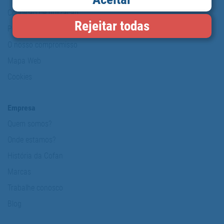
Condição de utilização
Rejeitar todas
Política de protecção de dados pessoais
O nosso compromisso
Mapa Web
Cookies
Empresa
Quem somos?
Onde estamos?
História da Cofan
Marcas
Trabalhe conosco
Blog