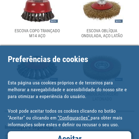
ESCOVA COPO TRANÇADO
ESCOVA OBLÍQUA
M14 AÇO
ONDULADA, AÇO LATÃO
Preferências de cookies
Esta página usa cookies próprios e de terceiros para
melhorar a navegabilidade e acessibilidade do nosso site e
ESCOVA OBLÍQUA
RUEDA ALAMBRE
TRANÇADA M14 AÇO
ONDULADO ACERO
para otimizar a experiência do usuário.
LATONADO
Você pode aceitar todos os cookies clicando no botão
"Aceitar" ou clicando em
"Configurações"
para obter mais
informações sobre estes e definir ou recusar o seu uso.
Informação e segurança
Aceitar
Copyright