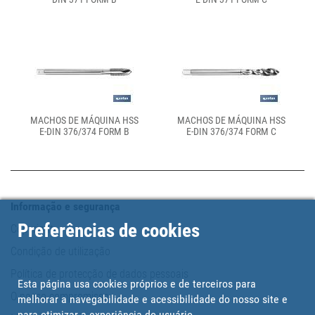
MACHOS DE MÁQUINA HSS
MACHOS DE MÁQUINA HSS
E-DIN 376/374 FORM B
E-DIN 376/374 FORM C
Informação e segurança
Preferências de cookies
Copyright
Condição de utilização
Política de protecção de dados pessoais
Esta página usa cookies próprios e de terceiros para
O nosso compromisso
melhorar a navegabilidade e acessibilidade do nosso site e
para otimizar a experiência do usuário.