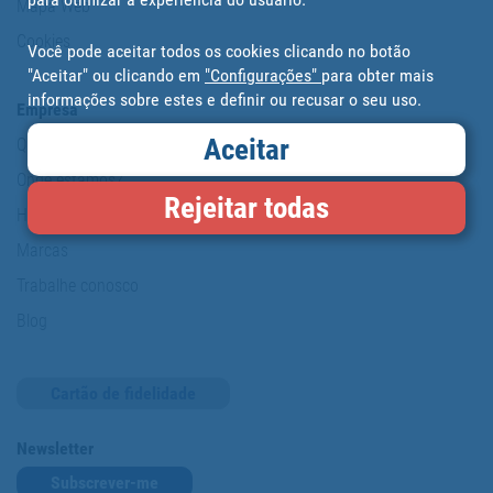
Mapa Web
Cookies
Você pode aceitar todos os cookies clicando no botão
"Aceitar" ou clicando em
"Configurações"
para obter mais
informações sobre estes e definir ou recusar o seu uso.
Empresa
Aceitar
Quem somos?
Onde estamos?
Rejeitar todas
História da Cofan
Marcas
Trabalhe conosco
Blog
Cartão de fidelidade
Newsletter
Subscrever-me