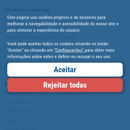
Informação e segurança
Esta página usa cookies próprios e de terceiros para
Copyright
melhorar a navegabilidade e acessibilidade do nosso site e
Condição de utilização
para otimizar a experiência do usuário.
Política de protecção de dados pessoais
Você pode aceitar todos os cookies clicando no botão
O nosso compromisso
"Aceitar" ou clicando em
"Configurações"
para obter mais
Mapa Web
informações sobre estes e definir ou recusar o seu uso.
Cookies
Aceitar
Rejeitar todas
Empresa
Quem somos?
Onde estamos?
História da Cofan
Marcas
Trabalhe conosco