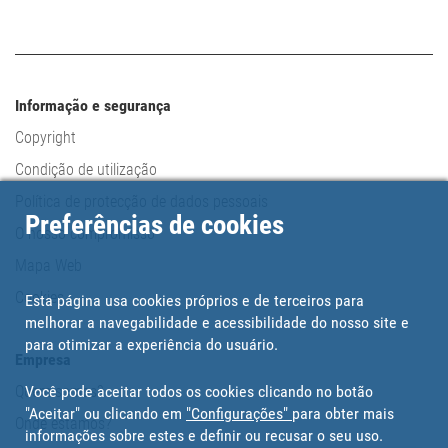
Informação e segurança
Copyright
Condição de utilização
Política de protecção de dados pessoais
Preferências de cookies
O nosso compromisso
Mapa Web
Cookies
Esta página usa cookies próprios e de terceiros para
melhorar a navegabilidade e acessibilidade do nosso site e
para otimizar a experiência do usuário.
Empresa
Você pode aceitar todos os cookies clicando no botão
Quem somos?
"Aceitar" ou clicando em
"Configurações"
para obter mais
Onde estamos?
informações sobre estes e definir ou recusar o seu uso.