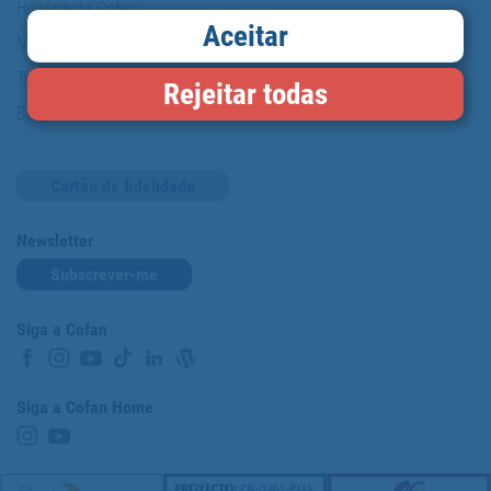
História da Cofan
Aceitar
Marcas
Trabalhe conosco
Rejeitar todas
Blog
Cartão de fidelidade
Newsletter
Subscrever-me
Siga a Cofan
Siga a Cofan Home