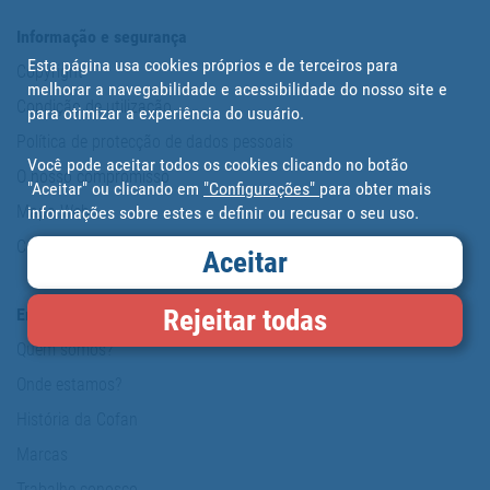
Informação e segurança
Esta página usa cookies próprios e de terceiros para
Copyright
melhorar a navegabilidade e acessibilidade do nosso site e
Condição de utilização
para otimizar a experiência do usuário.
Política de protecção de dados pessoais
Você pode aceitar todos os cookies clicando no botão
O nosso compromisso
"Aceitar" ou clicando em
"Configurações"
para obter mais
Mapa Web
informações sobre estes e definir ou recusar o seu uso.
Cookies
Aceitar
Rejeitar todas
Empresa
Quem somos?
Onde estamos?
História da Cofan
Marcas
Trabalhe conosco