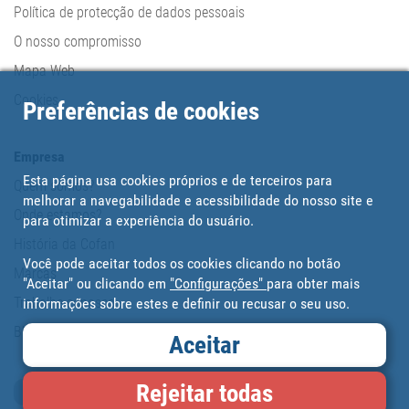
Política de protecção de dados pessoais
O nosso compromisso
Mapa Web
Cookies
Preferências de cookies
Empresa
Esta página usa cookies próprios e de terceiros para
Quem somos?
melhorar a navegabilidade e acessibilidade do nosso site e
Onde estamos?
para otimizar a experiência do usuário.
História da Cofan
Você pode aceitar todos os cookies clicando no botão
Marcas
"Aceitar" ou clicando em
"Configurações"
para obter mais
Trabalhe conosco
informações sobre estes e definir ou recusar o seu uso.
Blog
Aceitar
Rejeitar todas
Cartão de fidelidade