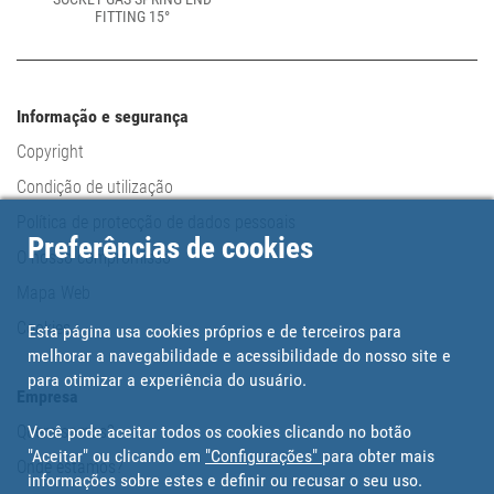
FITTING 15°
Informação e segurança
Copyright
Condição de utilização
Política de protecção de dados pessoais
Preferências de cookies
O nosso compromisso
Mapa Web
Cookies
Esta página usa cookies próprios e de terceiros para
melhorar a navegabilidade e acessibilidade do nosso site e
para otimizar a experiência do usuário.
Empresa
Você pode aceitar todos os cookies clicando no botão
Quem somos?
"Aceitar" ou clicando em
"Configurações"
para obter mais
Onde estamos?
informações sobre estes e definir ou recusar o seu uso.