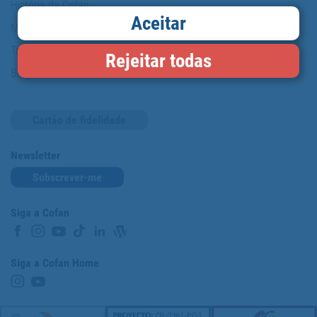
História da Cofan
Aceitar
Marcas
Trabalhe conosco
Rejeitar todas
Blog
Cartão de fidelidade
Newsletter
Subscrever-me
Siga a Cofan
Siga a Cofan Home