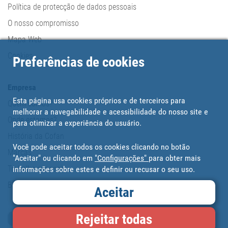
Política de protecção de dados pessoais
O nosso compromisso
Mapa Web
Cookies
Preferências de cookies
Empresa
Esta página usa cookies próprios e de terceiros para
Quem somos?
melhorar a navegabilidade e acessibilidade do nosso site e
Onde estamos?
para otimizar a experiência do usuário.
História da Cofan
Você pode aceitar todos os cookies clicando no botão
Marcas
"Aceitar" ou clicando em
"Configurações"
para obter mais
Trabalhe conosco
informações sobre estes e definir ou recusar o seu uso.
Blog
Aceitar
Rejeitar todas
Cartão de fidelidade