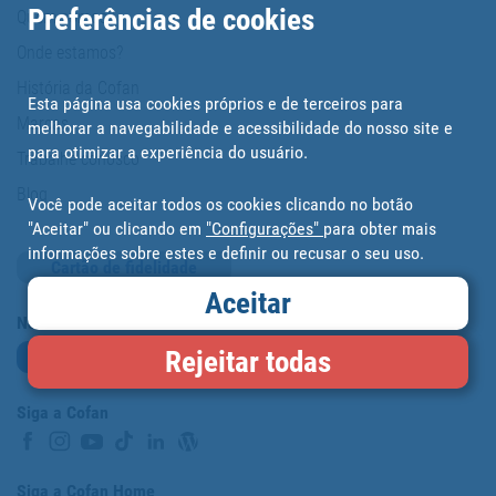
Preferências de cookies
Quem somos?
Onde estamos?
História da Cofan
Esta página usa cookies próprios e de terceiros para
Marcas
melhorar a navegabilidade e acessibilidade do nosso site e
para otimizar a experiência do usuário.
Trabalhe conosco
Blog
Você pode aceitar todos os cookies clicando no botão
"Aceitar" ou clicando em
"Configurações"
para obter mais
informações sobre estes e definir ou recusar o seu uso.
Cartão de fidelidade
Aceitar
Newsletter
Rejeitar todas
Subscrever-me
Siga a Cofan
Siga a Cofan Home