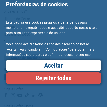
Preferências de cookies
Quem somos?
Onde estamos?
História da Cofan
Esta página usa cookies próprios e de terceiros para
Marcas
melhorar a navegabilidade e acessibilidade do nosso site e
para otimizar a experiência do usuário.
Trabalhe conosco
Blog
Você pode aceitar todos os cookies clicando no botão
"Aceitar" ou clicando em
"Configurações"
para obter mais
informações sobre estes e definir ou recusar o seu uso.
Cartão de fidelidade
Aceitar
Newsletter
Rejeitar todas
Subscrever-me
Siga a Cofan
Siga a Cofan Home