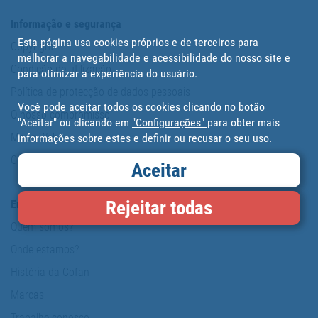
PROFISSIONAL
Informação e segurança
Esta página usa cookies próprios e de terceiros para
Copyright
melhorar a navegabilidade e acessibilidade do nosso site e
Condição de utilização
para otimizar a experiência do usuário.
Política de protecção de dados pessoais
Você pode aceitar todos os cookies clicando no botão
O nosso compromisso
"Aceitar" ou clicando em
"Configurações"
para obter mais
Mapa Web
informações sobre estes e definir ou recusar o seu uso.
Cookies
Aceitar
Rejeitar todas
Empresa
Quem somos?
Onde estamos?
História da Cofan
Marcas
Trabalhe conosco