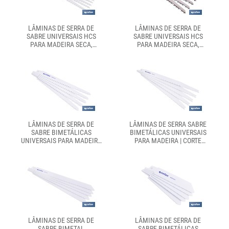
LÂMINAS DE SERRA DE
LÂMINAS DE SERRA DE
SABRE UNIVERSAIS HCS
SABRE UNIVERSAIS HCS
PARA MADEIRA SECA,
PARA MADEIRA SECA,
AGLOMERADO E PLÁSTICOS
AGLOMERADO E PLÁSTICOS
| EMBALAGENS DE 5
| EMBALAGENS DE 5
UNIDADES | DISPONÍVEIS
UNIDADES | DISPONÍVEIS
EM DIFERENTES
EM DIFERENTES
COMPRIMENTOS
COMPRIMENTOS
LÂMINAS DE SERRA DE
LÂMINAS DE SERRA SABRE
SABRE BIMETÁLICAS
BIMETÁLICAS UNIVERSAIS
UNIVERSAIS PARA MADEIRA
PARA MADEIRA | CORTE
COM PREGOS, METAL LEVE
MULTIMATERIAL |
E PLÁSTICO | EMBALAGEM
ADEQUADAS PARA
DE 5 UNIDADES |
MADEIRA, PLÁSTICO E
DISPONÍVEIS EM
METAL | CONJUNTO DE 5
DIFERENTES
UNIDADES
COMPRIMENTOS
LÂMINAS DE SERRA DE
LÂMINAS DE SERRA DE
SABRE BIMETAL
SABRE BIMETÁLICAS