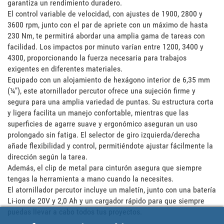
garantiza un rendimiento duradero. 

El control variable de velocidad, con ajustes de 1900, 2800 y 
3600 rpm, junto con el par de apriete con un máximo de hasta 
230 Nm, te permitirá abordar una amplia gama de tareas con 
facilidad. Los impactos por minuto varían entre 1200, 3400 y 
4300, proporcionando la fuerza necesaria para trabajos 
exigentes en diferentes materiales. 

Equipado con un alojamiento de hexágono interior de 6,35 mm 
(¼"), este atornillador percutor ofrece una sujeción firme y 
segura para una amplia variedad de puntas. Su estructura corta 
y ligera facilita un manejo confortable, mientras que las 
superficies de agarre suave y ergonómico aseguran un uso 
prolongado sin fatiga. El selector de giro izquierda/derecha 
añade flexibilidad y control, permitiéndote ajustar fácilmente la 
dirección según la tarea. 

Además, el clip de metal para cinturón asegura que siempre 
tengas la herramienta a mano cuando la necesites. 

El atornillador percutor incluye un maletín, junto con una batería 
Li-ion de 20V y 2,0 Ah y un cargador rápido para que siempre 
puedas llevar a cabo todos tus proyectos.