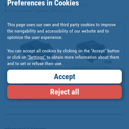
Preferences in Cookies
Declaration of Conformity - Español - 50003232_DC
Technical sheet - Español - 50003232_FT
This page uses our own and third party cookies to improve
Other customers also bought
the navigability and accessibility of our website and to
optimize the user experience.
You can accept all cookies by clicking on the "Accept" button
or click on
"Settings"
to obtain more information about them
and to set or refuse their use.
BATERÍA DE LITIO LI-ION...
BATERÍA DE LITIO LI-ION...
Accept
Reject all
BATERÍA DE LITIO LI-ION...
Information & Security