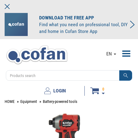
DOWNLOAD THE FREE APP
Find what you need on professional tool, DIY
and home in Cofan Store App
Toggl
EN
navig
0
LOGIN
HOME
Equipment
Battery-powered tools