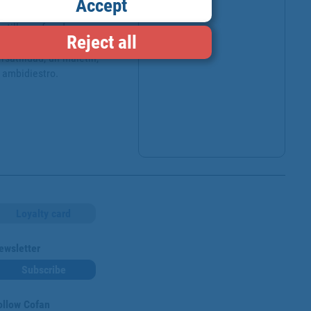
Accept
 y permitiendo un control 
tillo perforador es una 
Reject all
atilidad, un maletín, 
ambidiestro. 

Loyalty card
ewsletter
Subscribe
ollow Cofan