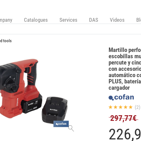
mpany
Catalogues
Services
DAS
Videos
B
d tools
Martillo perf
escobillas mul
percute y cinc
con accesorio
automático c
PLUS, batería
cargador
(2)
297,77€
226,