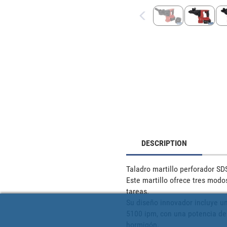
DESCRIPTION
Taladro martillo perforador SDS
Este martillo ofrece tres modos
tareas. 

Su diseño innovador incluye un
5100 ipm, con una potencia de 
hormigón. 
