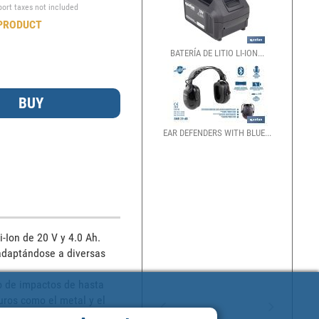
port taxes not included
PRODUCT
BATERÍA DE LITIO LI-ION...
EAR DEFENDERS WITH BLUE...
Ion de 20 V y 4.0 Ah. 

 adaptándose a diversas 
o de impactos de hasta 
ros como el metal y el 