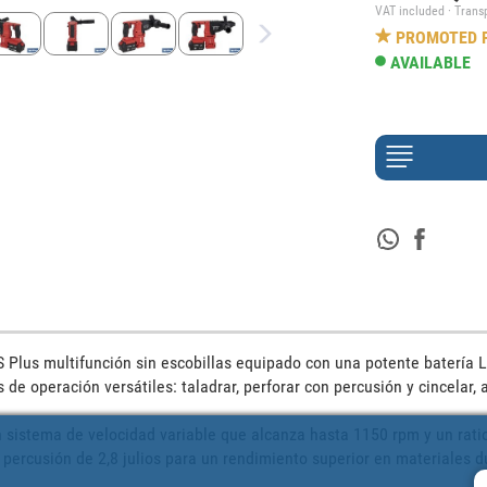
VAT included · Trans
PROMOTED 
AVAILABLE
 Plus multifunción sin escobillas equipado con una potente batería Li-
 de operación versátiles: taladrar, perforar con percusión y cincelar,
 sistema de velocidad variable que alcanza hasta 1150 rpm y un rati
percusión de 2,8 julios para un rendimiento superior en materiales du