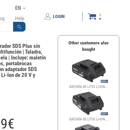
EN
0
LOGIN
log
Help
Other customers also
orador SDS Plus sin
bought
tifunción | Taladra,
ela | Incluye: maletín
s, portabrocas
on adaptador SDS
 Li-Ion de 20 V y
BATERÍA DE LITIO LI-ION...
99
€
BATERÍA DE LITIO LI-ION...