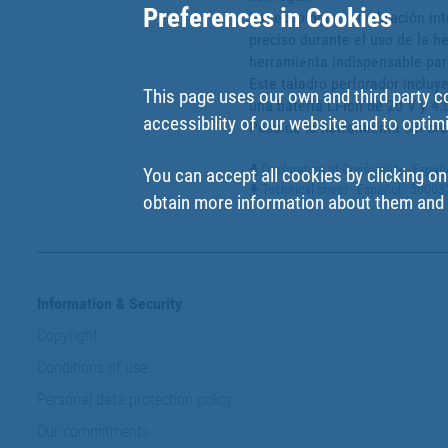
Preferences in Cookies
La tecnología antivibración in
preciso durante el uso de la he
herramienta indispensable para
Este taladro perforador incluy
This page uses our own and third party c
una batería Li-Ion de 20 V y 4.
accessibility of our website and to optim
Peso de la herramienta sin broc
Declaration of Conformity - Espa
You can accept all cookies by clicking on
Technical sheet - Español - 5000
obtain more information about them and t
Information & Security
Copyright
Conditions of use
Personal data protection policy
Our commitments