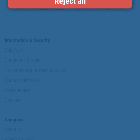
Reject all
PACK OF 6 TUMBLER GLASS...
SET OF 6 CHAMPAGNE FLUT...
Information & Security
Copyright
Conditions of use
Personal data protection policy
Our commitments
Website map
Cookies
Company
About us
Where are we?