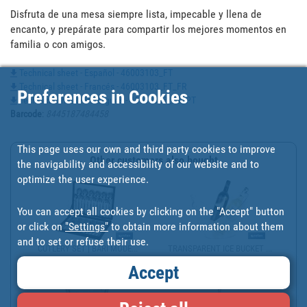
Disfruta de una mesa siempre lista, impecable y llena de 
encanto, y prepárate para compartir los mejores momentos en 
familia o con amigos.
Technical sheet - Español - 46003103_FT
Technical sheet - Francés - 46003103_FT_FR
Preferences in Cookies
Technical sheet - Portugues - 46003103_FT_PT
Barcode
:
8445187484458
This page uses our own and third party cookies to improve
Other customers also bought
the navigability and accessibility of our website and to
optimize the user experience.
You can accept all cookies by clicking on the "Accept" button
or click on
"Settings"
to obtain more information about them
and to set or refuse their use.
CUTLERY SET | BARI MODE...
TRANSPARENT ICE BUCKET ...
Accept