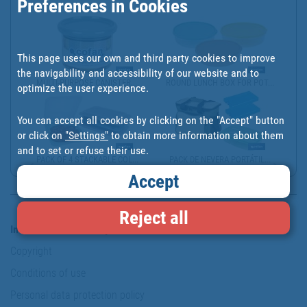
Preferences in Cookies
This page uses our own and third party cookies to improve
the navigability and accessibility of our website and to
MULTI-PURPOSE CANISTER,...
ROUND LUNCH BOX FOR POT...
optimize the user experience.
You can accept all cookies by clicking on the "Accept" button
or click on
"Settings"
to obtain more information about them
and to set or refuse their use.
PACK OF 4 STACKABLE COL...
PACK DE NEVERA PORTÁTIL...
Accept
Reject all
Information & Security
Copyright
Conditions of use
Personal data protection policy