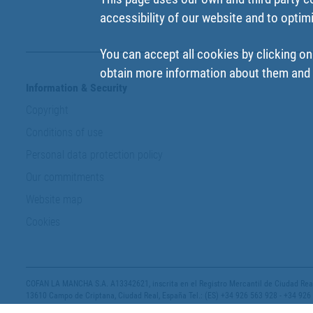
accessibility of our website and to optim
You can accept all cookies by clicking on
obtain more information about them and t
Information & Security
Copyright
Conditions of use
Personal data protection policy
Our commitments
Website map
Cookies
COFAN LA MANCHA S.A. A13342621, inscrita en el Registro Mercantil de Ciudad Real,
13610 Campo de Criptana, Ciudad Real, España Tel.: (ES) +34 926 563 928 - +34 926