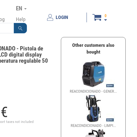
EN
0
LOGIN
log
Help
Other customers also
NADO - Pistola de
bought
LCD digital display
eratura regulable 50
REACONDICIONADO - GENER...
1
€
port taxes not included
REACONDICIONADO - LIMPI...