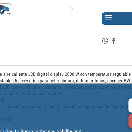
aire caliente LCD digital display 2000 W con temperatura regulable d
stables 5 accesorios para pelar pintura, deformar tubos, encoger PVC, 
al LCD, control de calor constante, protección contra sobrecalentamien
frecuente para un inicio rápido. 

h. 

ra, boquilla protectora de vidrio, boquilla de superficie de cola de pez,
a; 7038
ookies to improve the navigability and