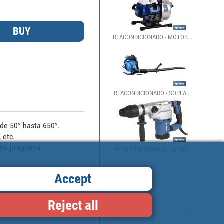
REACONDICIONADO - MOTOB...
REACONDICIONADO - SOPLA...
e 50° hasta 650°. 
etc. 

to, programa 
REACONDICIONADO - TALAD...
Accept
 boquilla de 
Reject all