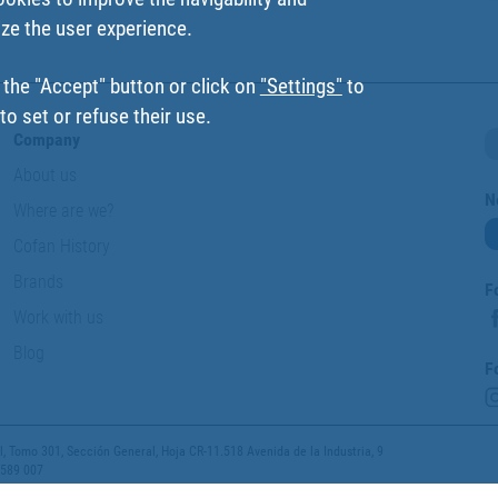
ize the user experience.
 the "Accept" button or click on
"Settings"
to
o set or refuse their use.
Company
About us
N
Where are we?
Cofan History
Brands
F
Work with us
Blog
F
 Tomo 301, Sección General, Hoja CR-11.518 Avenida de la Industria, 9
 589 007