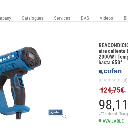
mpany
Catalogues
Services
DAS
Videos
B
REACONDICIO
aire caliente 
2000W | Temp
hasta 650°
(0)
124,75€
98,
1
VAT included · Trans
AVAILABLE