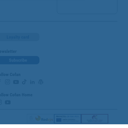
Loyalty card
ewsletter
Subscribe
ollow Cofan
ollow Cofan Home