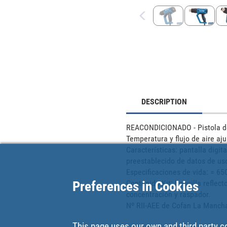
DESCRIPTION
REACONDICIONADO - Pistola de 
Temperatura y flujo de aire aju
Características: pantalla digit
preestablecido de datos de uso 
Especificaciones de vida: = 650 
Preferences in Cookies
Contenido Kit: boquilla reflecto
concentración y raspador. 

Nº RII-AEE de Cofan La Manch
This page uses our own and third party c