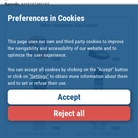
Barcode
:
8445187486193
Preferences in Cookies
Other customers also bought
This page uses our own and third party cookies to improve
the navigability and accessibility of our website and to
optimize the user experience.
CASCO DE SOLDADURA AUTO...
SOLDERING IRON STAND | ...
You can accept all cookies by clicking on the "Accept" button
or click on
"Settings"
to obtain more information about them
and to set or refuse their use.
Accept
WELDING FACE SHIELD | S...
ANTI-SPATTER SPRAY FOR ...
Reject all
WELDING APRON | SPLIT S...
PAIR OF PROTECTIVE SLEE...