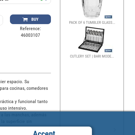
BUY
PACK OF 6 TUMBLER GLASS...
Reference:
46003107
CUTLERY SET | BARI MODE...
er espacio. Su 
 para cocinas, comedores 
áctica y funcional tanto 
so intensivo.

y a las manchas, además 
a superficie sin 
Accept
s características, no se 