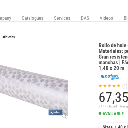
mpany
Catalogues
Services
DAS
Videos
B
Oilcloths
Rollo de hule
Materiales: p
Gran resistenc
manchas | Fác
1,40 x 20 m
(1)
67,
3
VAT included · Trans
AVAILABLE
Sizes
1,40 x