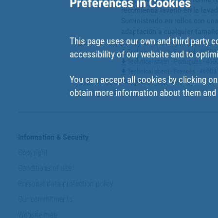
Preferences in Cookies
recomienda lavarlo en la lavado
Suministrado en rollos con una
adaptación a cualquier tamañ
This page uses our own and third party c
Technical sheet - Español - 4600
accessibility of our website and to optim
Technical sheet - Portugues - 4
Technical sheet - Francés - 4600
You can accept all cookies by clicking on
Barcode
:
8445187487916
obtain more information about them and t
Information & Security
Copyright
Conditions of use
Personal data protection policy
Our commitments
Website map