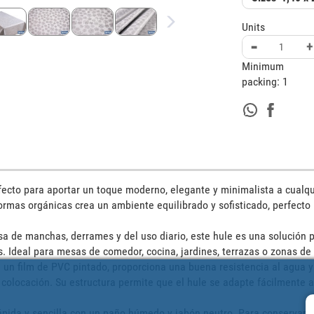
Units
-
+
Minimum
packing:
1
rfecto para aportar un toque moderno, elegante y minimalista a cualqui
rmas orgánicas crea un ambiente equilibrado y sofisticado, perfecto
 de manchas, derrames y del uso diario, este hule es una solución pr
. Ideal para mesas de comedor, cocina, jardines, terrazas o zonas de u
 un film de PVC pintado, proporciona una buena resistencia al agua 
u colocación. Su estructura permite que el hule se adapte fácilmente a l
ápida y sencilla con un paño húmedo y jabón neutro. Para conservar su