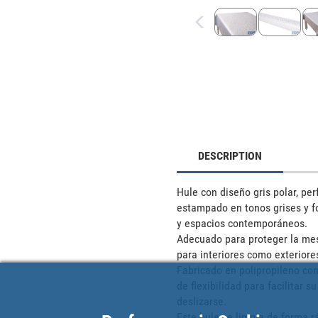
DESCRIPTION
Hule con diseño gris polar, pe
estampado en tonos grises y fo
y espacios contemporáneos.

Adecuado para proteger la mesa
para interiores como exteriores
Fabricado en polipropileno con
de flexibilidad para facilitar s
deslizarse.

Este hule se limpia de forma r