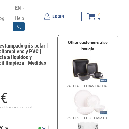
EN
0
LOGIN
log
Help
Other customers also
 estampado gris polar |
bought
olipropileno y PVC |
ia a líquidos y
il limpieza | Medidas
VAJILLA DE CERÁMICA CUA...
5
€
port taxes not included
VAJILLA DE PORCELANA ES...
 20 m