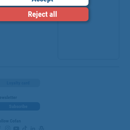
Reject all
con facilidad y su 
Loyalty card
ewsletter
Subscribe
ollow Cofan