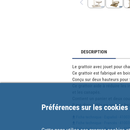
DESCRIPTION
Le grattoir avec jouet pour ch
Ce grattoir est fabriqué en boi
Conçu sur deux hauteurs pour fa
Ce grattoir aide à réduire les 
et les canapés.

Contient un panier et deux cou
Il est disponible en couleur b
Préférences sur les cookies
Fiche technique - Español - 4100
Fiche technique - Francés - 4100
Fiche technique - Portugues - 4