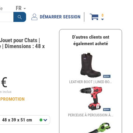
FR
de
0
DÉMARRER SESSION
D'autres clients ont
 Jouet pour Chats |
également acheté
 | Dimensions : 48 x
0
€
LEATHER BOOT | LINED BO...
ENROULEUR AU
n inclus
 PROMOTION
PERCEUSE À PERCUSSION À...
GRILLE-PAIN 
t
48 x 39 x 51 cm