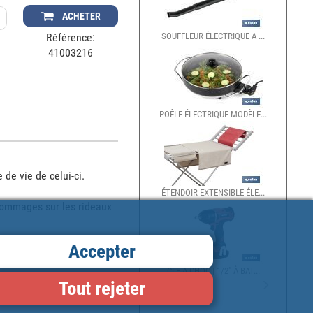
ACHETER
Référence:
SOUFFLEUR ÉLECTRIQUE A ...
GRILLE-PAIN 
41003216
POÊLE ÉLECTRIQUE MODÈLE...
SÉCATEURS ÉL
de vie de celui-ci.

ÉTENDOIR EXTENSIBLE ÉLE...
COUSSIN ÉLEC
dommages sur les rideaux 
Accepter
CLÉ À CHOC | 1/2" À BAT...
Tout rejeter