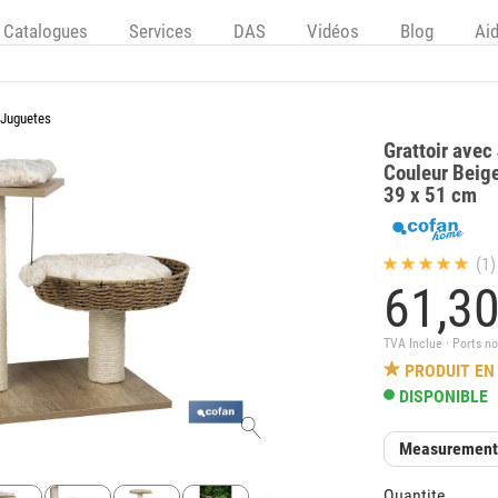
Catalogues
Services
DAS
Vidéos
Blog
Ai
Juguetes
Grattoir avec
Couleur Beige
39 x 51 cm
(1)
61,
3
TVA Inclue · Ports no
PRODUIT EN
DISPONIBLE
Measuremen
Quantite