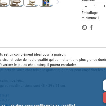
-
+
Emballage
minimum:
1
ats est un complément idéal pour la maison.

s, sisal et acier de haute qualité qui permettent une plus grande durée 
voriser le jeu du chat, puisqu'il pourra escalader.

instincts de votre chat tels que gratter et grimper pour empêcher les 
ssins moelleux.

eige et ses dimensions sont 48 x 39 x 51 cm.
3216_FT
3216_FR
1003216_PT