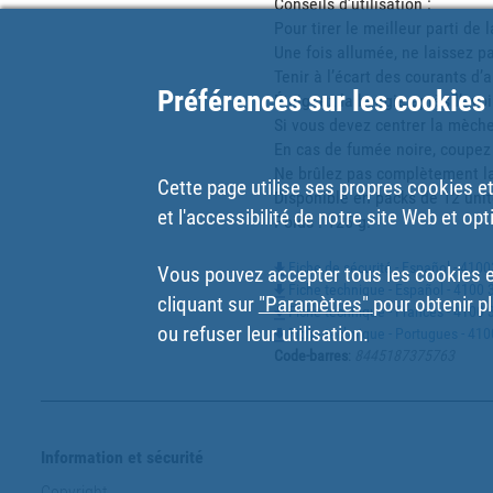
Conseils d’utilisation : 

Pour tirer le meilleur parti de
Une fois allumée, ne laissez pa
Tenir à l’écart des courants d
Préférences sur les cookies
Éteignez la bougie après l’avoi
Si vous devez centrer la mèche, 
En cas de fumée noire, coupez 
Ne brûlez pas complètement la 
Cette page utilise ses propres cookies et 
Disponible en packs de 12 unité
et l'accessibilité de notre site Web et opt
Poids : 125 g.
Fiche de sécurité - Español - 410
Vous pouvez accepter tous les cookies en
Fiche technique - Español - 4100 
cliquant sur
"Paramètres"
pour obtenir pl
Fiche technique - Francés - 4100 
ou refuser leur utilisation.
Fiche technique - Portugues - 410
Code-barres
:
8445187375763
Information et sécurité
Copyright