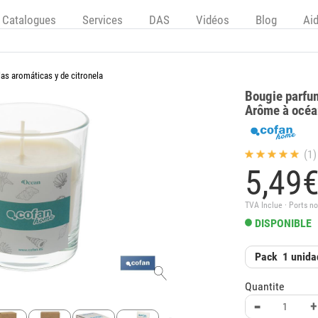
Catalogues
Services
DAS
Vidéos
Blog
Ai
las aromáticas y de citronela
Bougie parfum
Arôme à océa
(1)
5,
49
TVA Inclue · Ports no
DISPONIBLE
Pack
1 unida
Quantite
-
+