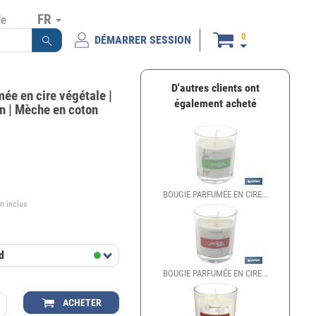
FR
de
0
DÉMARRER SESSION
D'autres clients ont
ée en cire végétale |
également acheté
n | Mèche en coton
€
BOUGIE PARFUMÉE EN CIRE...
n inclus
d
BOUGIE PARFUMÉE EN CIRE...
ACHETER