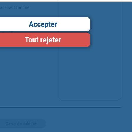
ce soit fondue. 

maux de compagnie. 

Accepter
la rallumer. 

Tout rejeter
Carte de fidélité