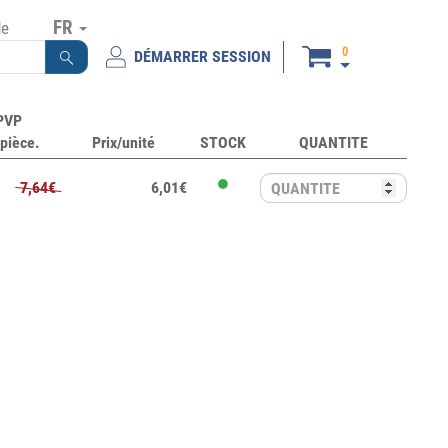
FR
de
0
DÉMARRER SESSION
PVP
pièce.
Prix/unité
STOCK
QUANTITE
7,64€
6,01€