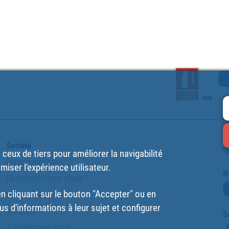
Société
ceux de tiers pour améliorer la navigabilité
Qui sommes-nous
imiser l'expérience utilisateur.
N
Où sommes-nous situés ?
 cliquant sur le bouton "Accepter" ou en
Histoire Cofan
us d'informations à leur sujet et configurer
Marques
S
Travaillez avec nous