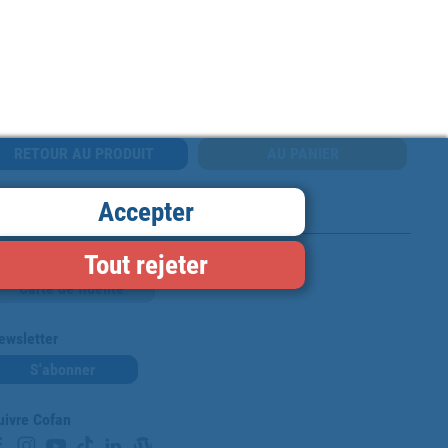
RETOUR AU PRODUIT
Accepter
Tout rejeter
Carte de fidélité
ewsletter
S'abonner
uivre Cofan