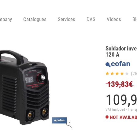
mpany
Catalogues
Services
DAS
Videos
B
Soldador inve
120 A
(25
139,83€
109,
VAT included · Trans
NOT AVAILA