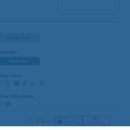
Loyalty card
ewsletter
Subscribe
ollow Cofan
ollow Cofan Home