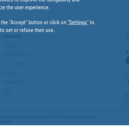
ize the user experience.
 the "Accept" button or click on
"Settings"
to
o set or refuse their use.
Company
About us
N
Where are we?
Cofan History
Brands
F
Work with us
Blog
F
 Tomo 301, Sección General, Hoja CR-11.518 Avenida de la Industria, 9
 589 007