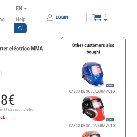
EN
0
LOGIN
log
Help
Other customers also
rter eléctrico MMA
bought
)
CASCO DE SOLDADURA AUTO...
98
€
port taxes not included
BLE
CASCO DE SOLDADURA AUTO...