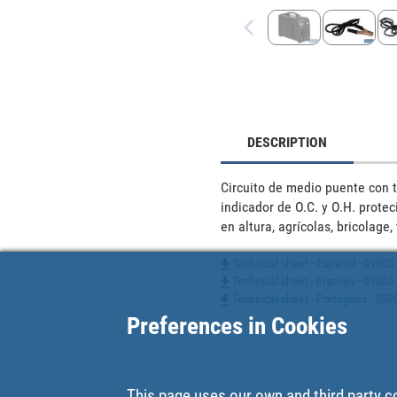
DESCRIPTION
Circuito de medio puente con te
indicador de O.C. y O.H. protec
en altura, agrícolas, bricolage
Technical sheet - Español - 0900
Technical sheet - Francés - 0900
Technical sheet - Portugues - 09
Preferences in Cookies
This page uses our own and third party c