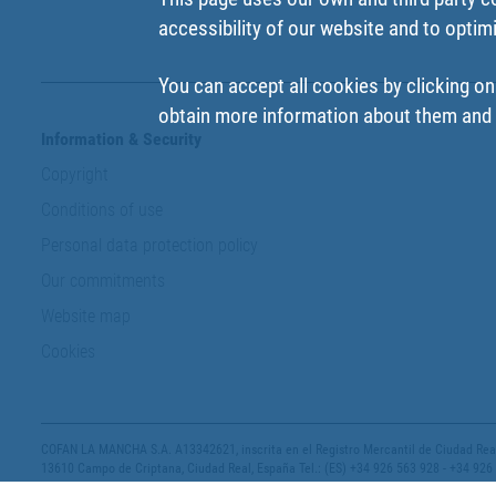
accessibility of our website and to optim
You can accept all cookies by clicking on
obtain more information about them and t
Information & Security
Copyright
Conditions of use
Personal data protection policy
Our commitments
Website map
Cookies
COFAN LA MANCHA S.A. A13342621, inscrita en el Registro Mercantil de Ciudad Real,
13610 Campo de Criptana, Ciudad Real, España Tel.: (ES) +34 926 563 928 - +34 926