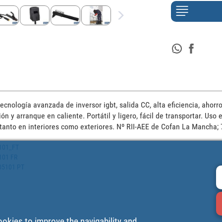
cnología avanzada de inversor igbt, salida CC, alta eficiencia, ahorro
ión y arranque en caliente. Portátil y ligero, fácil de transportar. Uso
, tanto en interiores como exteriores. Nº RII-AEE de Cofan La Mancha;
5101_FT
5101 FR
005101 PT
ookies to improve the navigability and