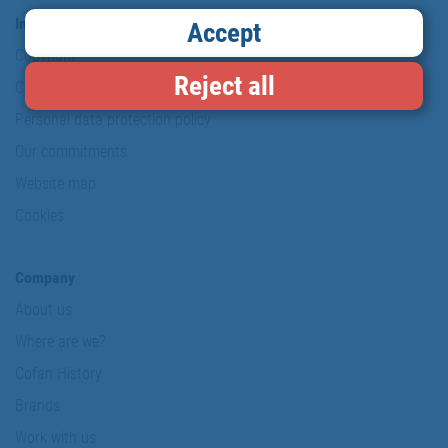
Information & Security
Accept
Copyright
Reject all
Conditions of use
Personal data protection policy
Our commitments
Website map
Cookies
Company
About us
Where are we?
Cofan History
Brands
Work with us