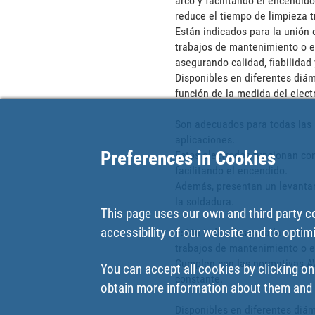
arco y facilitando el encendid
reduce el tiempo de limpieza tr
Están indicados para la unión 
trabajos de mantenimiento o es
asegurando calidad, fiabilidad 
Disponibles en diferentes diám
función de la medida del elect
Son adecuados para todas las p
aplicaciones. 

Preferences in Cookies
Estos electrodos funcionan con
facilitando el encendido. 

Además, presentan un levantami
la soldadura. 

This page uses our own and third party c
accessibility of our website and to optim
Están indicados para la unión 
trabajos de mantenimiento o es
Cumplen con las normativas AWS
You can accept all cookies by clicking on
constante. 

obtain more information about them and t
Disponibles en diferentes diám