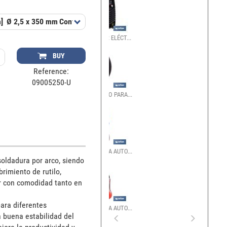
]
Ø 2,5 x 350 mm
Contains
1 Caja de 272 Electrodos
BUY
Reference:
09005250-U
oldadura por arco, siendo 
imiento de rutilo, 
r con comodidad tanto en 
ara diferentes 
 buena estabilidad del 