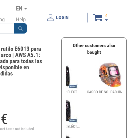
EN
0
LOGIN
log
Help
Other customers also
 rutilo E6013 para
bought
 arco | AWS A5.1:
ada para todas las
Disponible en
edidas
CASCO DE SOLDADURA AUTO...
8
€
port taxes not included