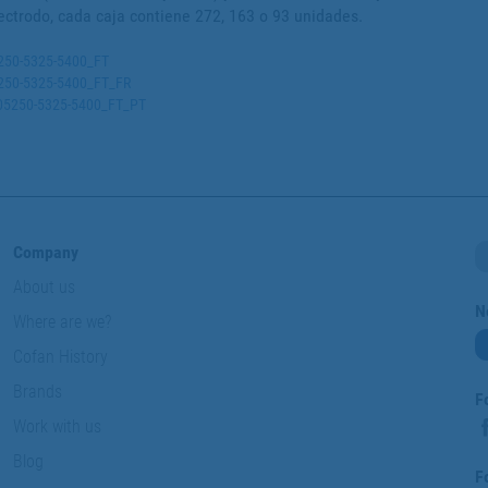
ectrodo, cada caja contiene 272, 163 o 93 unidades.
5250-5325-5400_FT
05250-5325-5400_FT_FR
9005250-5325-5400_FT_PT
Company
About us
N
Where are we?
Cofan History
Brands
F
Work with us
Blog
F