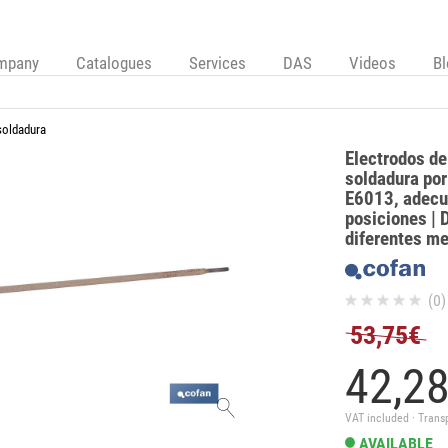
mpany
Catalogues
Services
DAS
Videos
B
soldadura
Electrodos de
soldadura por
E6013, adecu
posiciones | 
diferentes m
(0)
53,75€
42,
2
VAT included · Trans
AVAILABLE