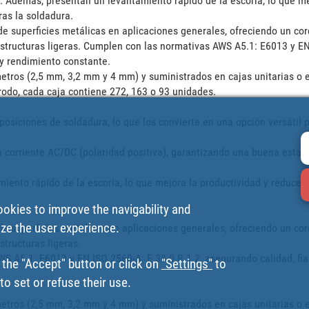
o. Además, presentan un levantamiento rápido de la escoria, lo que mej
as la soldadura. 

de superficies metálicas en aplicaciones generales, ofreciendo un cor
tructuras ligeras. Cumplen con las normativas AWS A5.1: E6013 y EN I
y rendimiento constante. 

etros (2,5 mm, 3,2 mm y 4 mm) y suministrados en cajas unitarias o e
rodo, cada caja contiene 272, 163 o 93 unidades.

osiciones de soldadura, lo que los convierte en una opción versátil p
 corriente AC/DC (polaridad positiva), garantizando una buena estabil
ento rápido de la escoria, lo que mejora la productividad y reduce el
ookies to improve the navigability and
ize the user experience.
de superficies metálicas en aplicaciones generales, ofreciendo un cor
tructuras ligeras.

 A5.1: E6013 y EN ISO 2560-A: E 38 0 R 1 2, asegurando calidad, fiab
 the "Accept" button or click on
"Settings"
to
o set or refuse their use.
etros (2,5 mm, 3,2 mm y 4 mm) y suministrados en cajas unitarias o en