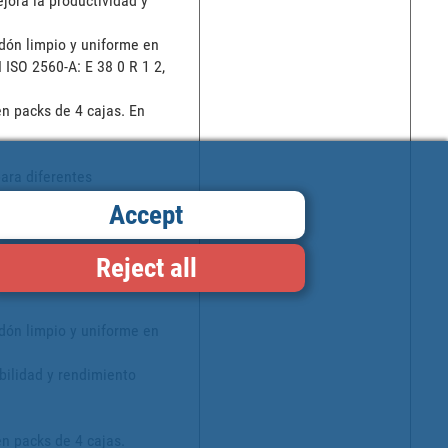
ora la productividad y 
dón limpio y uniforme en 
SO 2560-A: E 38 0 R 1 2, 
n packs de 4 cajas. En 
ara diferentes 
Accept
idad del arco y 
Reject all
 tiempo de limpieza tras 
dón limpio y uniforme en 
ilidad y rendimiento 
 packs de 4 cajas. 
