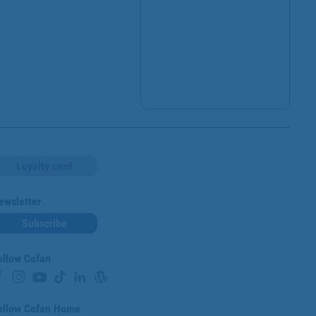
Loyalty card
ewsletter
Subscribe
ollow Cofan
ollow Cofan Home