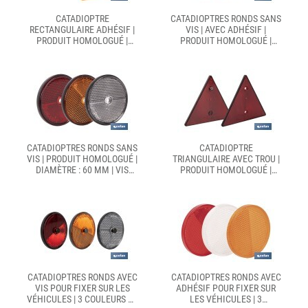
CATADIOPTRE
CATADIOPTRES RONDS SANS
RECTANGULAIRE ADHÉSIF |
VIS | AVEC ADHÉSIF |
PRODUIT HOMOLOGUÉ |
PRODUIT HOMOLOGUÉ |
DISPONIBLE EN 3
DIAMÈTRE : 60 MM |
COULEURS DIFFÉRENTES |
DISPONIBLE EN 3
DIMENSIONS : 56 X 39 MM
COULEURS DIFFÉRENTES
CATADIOPTRES RONDS SANS
CATADIOPTRE
VIS | PRODUIT HOMOLOGUÉ |
TRIANGULAIRE AVEC TROU |
DIAMÈTRE : 60 MM | VIS
PRODUIT HOMOLOGUÉ |
NON INCLUSE | DISPONIBLE
DISPONIBLE AVEC OU SANS
EN 3 COULEURS
VIS | DIMENSIONS : 155 X
DIFFÉRENTES
137 MM
CATADIOPTRES RONDS AVEC
CATADIOPTRES RONDS AVEC
VIS POUR FIXER SUR LES
ADHÉSIF POUR FIXER SUR
VÉHICULES | 3 COULEURS ET
LES VÉHICULES | 3