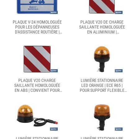
PLAQUE V-24 HOMOLOGUÉE
PLAQUE V20 DE CHARGE
POUR LES DÉPANNEUSES
SAILLANTE HOMOLOGUÉE
D'ASSISTANCE ROUTIÈRE |
EN ALUMINIUM |
SIGNALISATION DE
DIMENSIONS : 50 X 50 CM
SÉCURITÉ POUR LES
SERVICES D'ASSISTANCE
ROUTIÈRE
PLAQUE V20 CHARGE
LUMIÈRE STATIONNAIRE
SAILLANTE HOMOLOGUÉE
LED ORANGE | ECE R65 |
EN ABS | CONVIENT POUR
POUR SUPPORT FLEXIBLE
TOUS LES VÉHICULES
12/24 V | INDICE DE
PROTECTION IP66
LUMIÈRE STATIONNAIRE
LUMIÈRE STATIONNAIRE