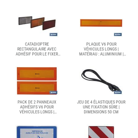
2 DIMENSIONS
COULEURS : ROUGE, ORANGE
DIFFÉRENTES
ET BLANC | DIAMÈTRE :
55 MM
CATADIOPTRE
PLAQUE V6 POUR
RECTANGULAIRE AVEC
VÉHICULES LONGS |
ADHÉSIF POUR LE FIXER
MATÉRIAU : ALUMINIUM |
SUR LES VÉHICULES |
REVÊTEMENT DE VINYLE
DIMENSIONS : 106 X 50 MM
REFLEX N2 | SIGNALISATION
| DISPONIBLE EN 3
HOMOLOGUÉE | FACILE À
COULEURS
INSTALLER | DISPONIBLE EN
PLUSIEURS DIMENSIONS
PACK DE 2 PANNEAUX
JEU DE 4 ÉLASTIQUES POUR
ADHÉSIFS V6 POUR
UNE FIXATION SÛRE |
VÉHICULES LONGS |
DIMENSIONS 50 CM
SIGNALISATION
HOMOLOGUÉE | FACILE À
INSTALLER | HAUTE
VISIBILITÉ | DIMENSIONS :
56,5 X 19,5 CM