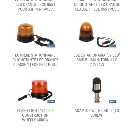
LED ORANGE | ECE R65 |
CLIGNOTANTE LED ORANGE
POUR SUPPORT AVEC
CLASSE 1 | ECE R65 | POUR
AIMANT OU VIS DE 12/24 V |
SUPPORT FLEXIBLE 12/24 V
INDICE DE PROTECTION
| INDICE DE PROTECTION
IP66
IP66
LUMIÈRE STATIONNAIRE
LUZ ESTACIONARIA "39 LED"
CLIGNOTANTE LED ORANGE
SMD B. IMAN/TORNILLO
CLASSE 1 | ECE R65 | POUR
(12/24V)
SUPPORT AVEC AIMANT OU
VIS DE 12/24 V | INDICE DE
PROTECTION IP66
FLASH LIGHT "60 LED"
ADAPTOR WITH CABLE (TO
CONSTRUCTION
SCREW)
WHEELBARROW