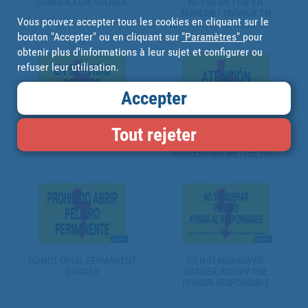
DANGER, LOW VOLTAGE
NE PAS METTRE EN
MARCHE ! TRAVAUX EN
Vous pouvez accepter tous les cookies en cliquant sur le
..................................................
CE PANNEAU PEUT-ÊTRE
bouton "Accepter" ou en cliquant sur
"Paramètres"
pour
RETIRÉE SEULEMENT PAR:
obtenir plus d'informations à leur sujet et configurer ou
refuser leur utilisation.
Accepter
Tout rejeter
IN SERVICE DANGER OF
ATTENTION DÉMARRAGE
DEATH
AUTOMATIQUE AVANT DE
MANŒUVRER METTEZ HORS
TENSION
DO NOT OPEN, PERMANENT
DO NOT MANEUVER.
DANGER
DANGER, NOTIFY THE
PERSON RESPONSIBLE