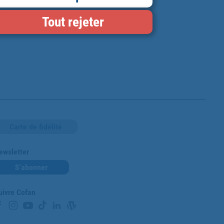
Tout rejeter
Carte de fidélité
ewsletter
S'abonner
uivre Cofan