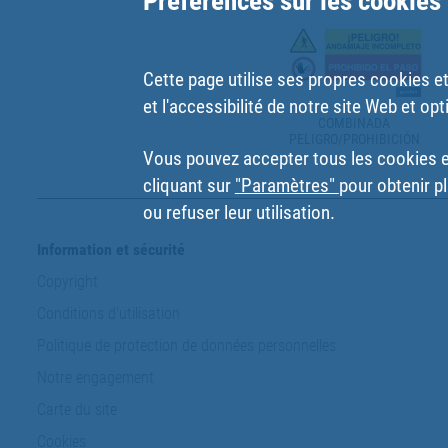
Préférences sur les cookies
Cette page utilise ses propres cookies et 
et l'accessibilité de notre site Web et opt
COMBINADA
PELIGRO/PROHIBICIÓN
Vous pouvez accepter tous les cookies en
cliquant sur
"Paramètres"
pour obtenir pl
ou refuser leur utilisation.
Information et sécurité
Copyright
Conditions d'utilisation
Politique de protection de données personnelles
Notre engagement
Carte du site
Cookies