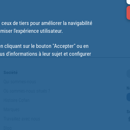
ceux de tiers pour améliorer la navigabilité
imiser l'expérience utilisateur.
 cliquant sur le bouton "Accepter" ou en
us d'informations à leur sujet et configurer
Société
Qui sommes-nous
N
Où sommes-nous situés ?
Histoire Cofan
Marques
S
Travaillez avec nous
Blog