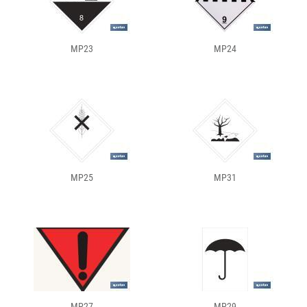
MP23
MP24
MP25
MP31
MP27
MP29