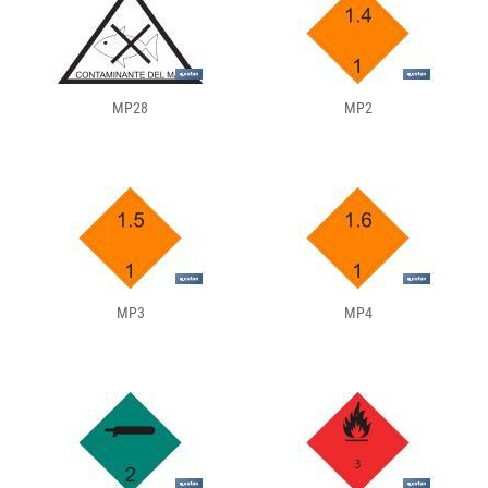
MP28
MP2
MP3
MP4