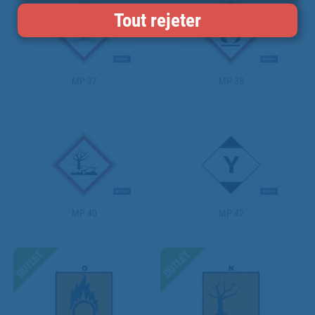
Tout rejeter
MP 37
MP 38
MP 40
MP 42