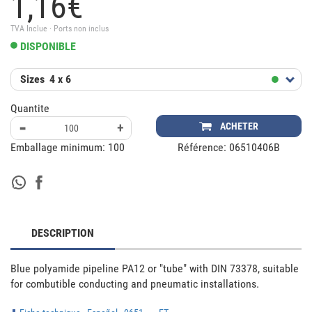
1,
16
€
TVA Inclue · Ports non inclus
DISPONIBLE
Sizes
4 x 6
Quantite
-
+
ACHETER
Emballage minimum:
100
Référence:
06510406B
DESCRIPTION
Blue polyamide pipeline PA12 or "tube" with DIN 73378, suitable 
for combutible conducting and pneumatic installations.