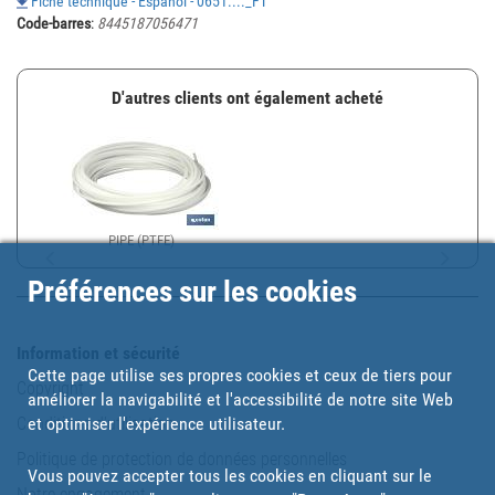
Fiche technique - Español - 0651...._FT
Code-barres
:
8445187056471
D'autres clients ont également acheté
PIPE (PTFE)
Préférences sur les cookies
Information et sécurité
Cette page utilise ses propres cookies et ceux de tiers pour
Copyright
améliorer la navigabilité et l'accessibilité de notre site Web
Conditions d'utilisation
et optimiser l'expérience utilisateur.
Politique de protection de données personnelles
Vous pouvez accepter tous les cookies en cliquant sur le
Notre engagement