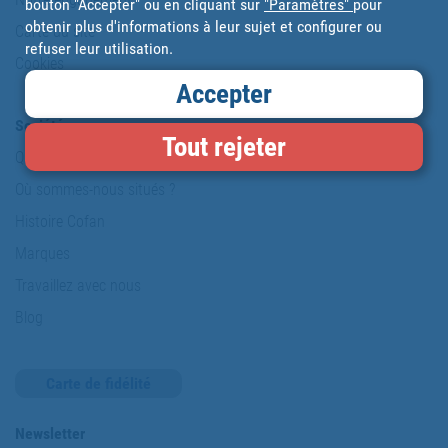
bouton "Accepter" ou en cliquant sur
"Paramètres"
pour
obtenir plus d'informations à leur sujet et configurer ou
Carte du site
refuser leur utilisation.
Cookies
Accepter
Société
Tout rejeter
Qui sommes-nous
Où sommes-nous situés ?
Histoire Cofan
Marques
Travaillez avec nous
Blog
Carte de fidélité
Newsletter