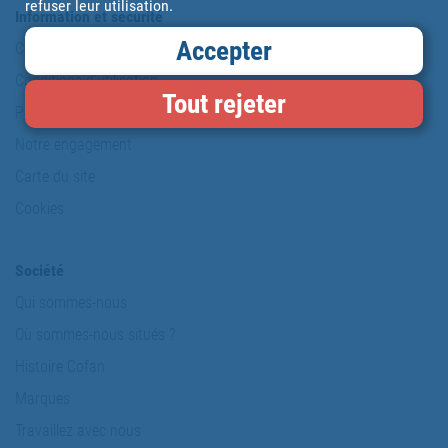
refuser leur utilisation.
Information et sécurité
Accepter
Copyright
Conditions d'utilisation
Tout rejeter
Politique de protection de données personnelles
Notre engagement
Carte du site
Cookies
Société
Qui sommes-nous
Où sommes-nous situés ?
Histoire Cofan
Marques
Travaillez avec nous