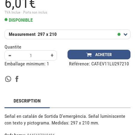
6,
01
€
TVA Inclue · Ports non inclus
DISPONIBLE
Measurement
297 x 210
Quantite
-
+
ACHETER
Emballage minimum:
1
Référence:
CAT-EV11LU297210
DESCRIPTION
Señal en catalán de Sortida D'emergència. Señal luminiscente 
con texto y pictograma. Medidas: 297 x 210 mm.