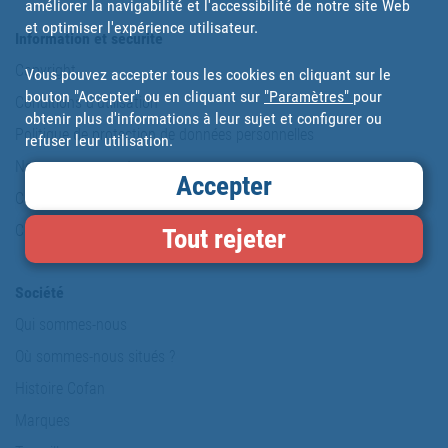
améliorer la navigabilité et l'accessibilité de notre site Web
et optimiser l'expérience utilisateur.
Information et sécurité
Copyright
Vous pouvez accepter tous les cookies en cliquant sur le
bouton "Accepter" ou en cliquant sur
"Paramètres"
pour
Conditions d'utilisation
obtenir plus d'informations à leur sujet et configurer ou
Politique de protection de données personnelles
refuser leur utilisation.
Notre engagement
Accepter
Carte du site
Cookies
Tout rejeter
Société
Qui sommes-nous
Où sommes-nous situés ?
Histoire Cofan
Marques